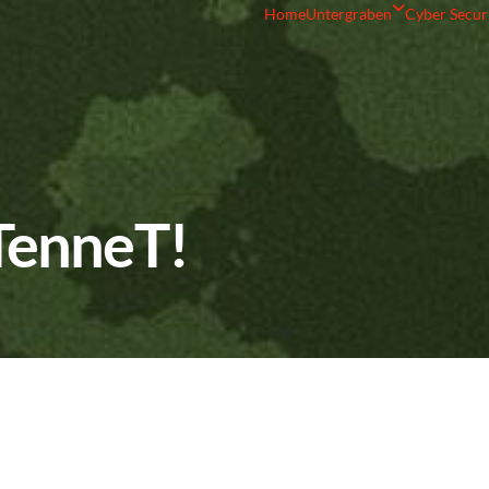
Home
Untergraben
Cyber Secur
TenneT!