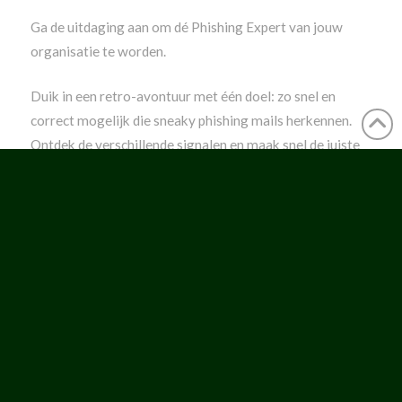
Ga de uitdaging aan om dé Phishing Expert van jouw
organisatie te worden.
Duik in een retro-avontuur met één doel: zo snel en
correct mogelijk die sneaky phishing mails herkennen.
Ontdek de verschillende signalen en maak snel de juiste
keuzes! Weet jij onder tijdsdruk toch bij de pinken te
blijven?
Leer op een leuke, interactieve manier waar je op moet
letten om jouw bedrijf veilig te houden.